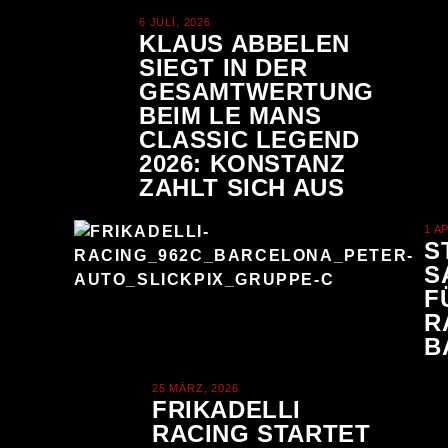
6 JULI, 2026
KLAUS ABBELEN
SIEGT IN DER
GESAMTWERTUNG
BEIM LE MANS
CLASSIC LEGEND
2026: KONSTANZ
ZAHLT SICH AUS
1 A
S
S
F
R
B
25 MÄRZ, 2026
FRIKADELLI
RACING STARTET