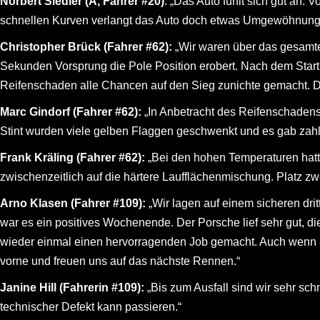
Norbert Siedler (A, Fahrer #20)
: „Das Auto fühlt sich gut an
schnellen Kurven verlangt das Auto doch etwas Umgewöhnung.
Christopher Brück (Fahrer #62):
„Wir waren über das gesamte
Sekunden Vorsprung die Pole Position erobert. Nach dem Start
Reifenschaden alle Chancen auf den Sieg zunichte gemacht. Das 
Marc Gindorf (Fahrer #62):
„In Anbetracht des Reifenschadens, 
Stint wurden viele gelben Flaggen geschwenkt und es gab zahlr
Frank Kräling (Fahrer #62):
„Bei den hohen Temperaturen hatt
zwischenzeitlich auf die härtere Laufflächenmischung. Platz zw
Arno Klasen (Fahrer #109):
„Wir lagen auf einem sicheren dr
war es ein positives Wochenende. Der Porsche lief sehr gut, 
wieder einmal einen hervorragenden Job gemacht. Auch wenn am 
vorne und freuen uns auf das nächste Rennen.“
Janine Hill (Fahrerin #109):
„Bis zum Ausfall sind wir sehr sch
technischer Defekt kann passieren.“