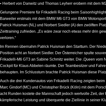
• Herbert von Danwitz und Thomas Leyherr erobern mit dem 
Gelungene Premiere für Frikadelli Racing beim Saisonhighligh
Barweiler erstmals mit dem BMW M6 GT3 von BMW Motorsport an
Patrick Huisman (NL) und Norbert Siedler (A) den zwölften Pl
Zeittraining zufrieden. „Es wäre zwar noch etwas mehr drin ge
verloren.“
Im Rennen übernahm Patrick Huisman den Startturn. Der Nied
Position acht an Norbert Siedler. Der Österreicher spulte souv
Frikadelli-M6 GT3 an Sabine Schmitz weiter. Die ,Queen vom Nü
Cockpit für Klaus Abbelen räumte. Der Teambesitzer und Fahre
behaupten. Im Schlussturn brachte Patrick Huisman diese Plat
Auch die drei Kundenautos von Frikadelli Racing zeigten beim s
Marc Gindorf (MC) und Christopher Brück (Köln) mit dem Pors
acht Runden kostete die Mannschaft jedoch wertvolle Zeit, der P
kämpferische Leistung und überquerte die Ziellinie in seiner K