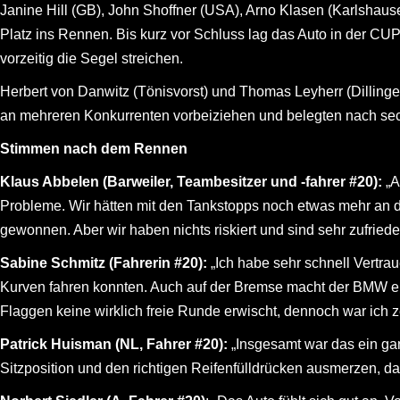
Janine Hill (GB), John Shoffner (USA), Arno Klasen (Karlshau
Platz ins Rennen. Bis kurz vor Schluss lag das Auto in der C
vorzeitig die Segel streichen.
Herbert von Danwitz (Tönisvorst) und Thomas Leyherr (Dillingen
an mehreren Konkurrenten vorbeiziehen und belegten nach s
Stimmen nach dem Rennen
Klaus Abbelen (Barweiler, Teambesitzer und -fahrer #20):
„A
Probleme. Wir hätten mit den Tankstopps noch etwas mehr an 
gewonnen. Aber wir haben nichts riskiert und sind sehr zufriede
Sabine Schmitz (Fahrerin #20):
„Ich habe sehr schnell Vertrau
Kurven fahren konnten. Auch auf der Bremse macht der BMW ein
Flaggen keine wirklich freie Runde erwischt, dennoch war ich ze
Patrick Huisman (NL, Fahrer #20):
„Insgesamt war das ein ga
Sitzposition und den richtigen Reifenfülldrücken ausmerzen, dan