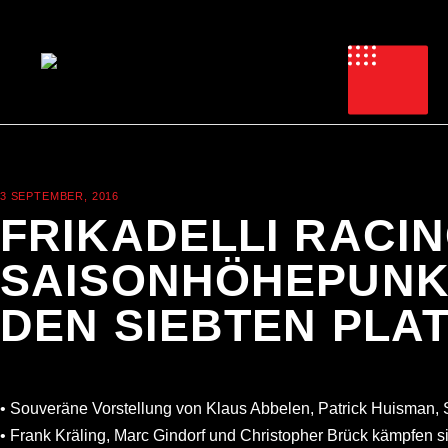
3 SEPTEMBER, 2016
NEWS
FRIKADELLI RACIN
SAISONHÖHEPUNKT
DEN SIEBTEN PLA
• Souveräne Vorstellung von Klaus Abbelen, Patrick Huisman, 
• Frank Kräling, Marc Gindorf und Christopher Brück kämpfen