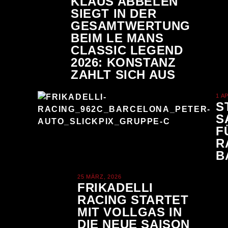
KLAUS ABBELEN
SIEGT IN DER
GESAMTWERTUNG
BEIM LE MANS
CLASSIC LEGEND
2026: KONSTANZ
ZAHLT SICH AUS
1 A
S
S
F
R
B
25 MÄRZ, 2026
FRIKADELLI
RACING STARTET
MIT VOLLGAS IN
DIE NEUE SAISON