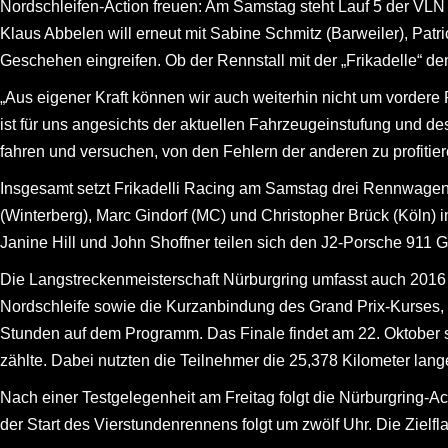
Nordschleifen-Action freuen: Am Samstag steht Lauf 5 der VLN
Klaus Abbelen will erneut mit Sabine Schmitz (Barweiler), Pat
Geschehen eingreifen. Ob der Rennstall mit der „Frikadelle“ den
„Aus eigener Kraft können wir auch weiterhin nicht um vordere
ist für uns angesichts der aktuellen Fahrzeugeinstufung und des
fahren und versuchen, von den Fehlern der anderen zu profitier
Insgesamt setzt Frikadelli Racing am Samstag drei Rennwagen
(Winterberg), Marc Gindorf (MC) und Christopher Brück (Köln
Janine Hill und John Shoffner teilen sich den J2-Porsche 911
Die Langstreckenmeisterschaft Nürburgring umfasst auch 2016 
Nordschleife sowie die Kurzanbindung des Grand Prix-Kurses, 
Stunden auf dem Programm. Das Finale findet am 22. Oktober 
zählte. Dabei nutzten die Teilnehmer die 25,378 Kilometer lan
Nach einer Testgelegenheit am Freitag folgt die Nürburgring-A
der Start des Vierstundenrennens folgt um zwölf Uhr. Die Zielf