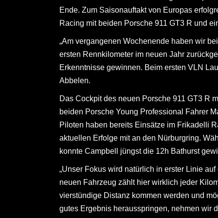
Ende. Zum Saisonauftakt von Europas erfolgrei
Racing mit beiden Porsche 911 GT3 R und ein
„Am vergangenen Wochenende haben wir bei de
ersten Rennkilometer im neuen Jahr zurückgel
Erkenntnisse gewinnen. Beim ersten VLN Lauf
Abbelen.
Das Cockpit des neuen Porsche 911 GT3 R mi
beiden Porsche Young Professional Fahrer Ma
Piloten haben bereits Einsätze im Frikadelli
aktuellen Erfolge mit an den Nürburgring. W
konnte Campbell jüngst die 12h Bathurst gew
„Unser Fokus wird natürlich in erster Linie a
neuen Fahrzeug zählt hier wirklich jeder Kilo
vierstündige Distanz kommen werden und mögli
gutes Ergebnis herausspringen, nehmen wir da