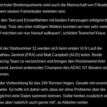
chster Breitensportserie wird auch die Mannschaft von Frikadel
em starken Fahrerkader vertreten sein.
n Test-und Einstellfahrten mit beiden Fahrzeugen erfolgreich
egt. Trotz des eher mäßigen Wetters konnten wir hier sehr viel
 möchten wir nun hierauf aufbauen“, schildert Teamchef Klaus
t der Startnummer 31 werden sich beim ersten VLN Lauf die
thieu Jaminet (FRA) und Matt Campbell (AUS) teilen. Beide
 Racing Team zu verzeichnen und bringen den Rückenwind ihrer
ährend Jaminet amtierender Champion des ADAC GT Masters ist
innen.
uf der Vorbereitung für das 24h Rennen liegen. Gerade mit unser
meter. So hoffe ich daher sehr, dass wir ohne Probleme über die
chst viele Daten sammeln können. Sollte hierbei zusätzlich e
s aber natürlich auch gerne mit“, so Abbelen weiter.