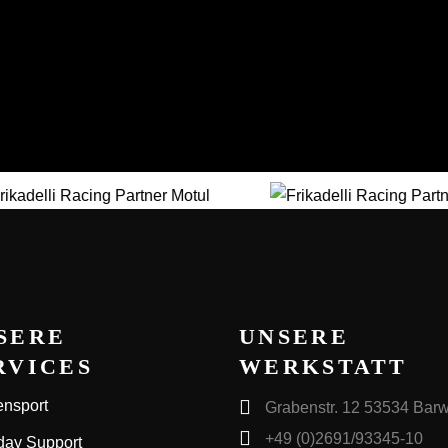
SERE
UNSERE
RVICES
WERKSTATT
nsport
Grabenstr. 12 53534 Barw
+49 (0)2691/93345-10
day Support