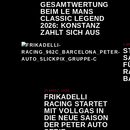
GESAMTWERTUNG
BEIM LE MANS
CLASSIC LEGEND
2026: KONSTANZ
ZAHLT SICH AUS
1 A
S
S
F
R
B
25 MÄRZ, 2026
FRIKADELLI
RACING STARTET
MIT VOLLGAS IN
DIE NEUE SAISON
DER PETER AUTO