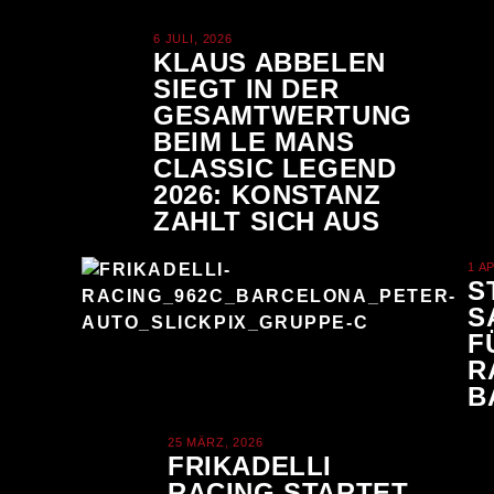
6 JULI, 2026
KLAUS ABBELEN
SIEGT IN DER
GESAMTWERTUNG
BEIM LE MANS
CLASSIC LEGEND
2026: KONSTANZ
ZAHLT SICH AUS
1 A
S
S
F
R
B
25 MÄRZ, 2026
FRIKADELLI
RACING STARTET