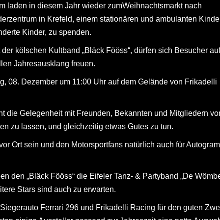
eam laden in diesem Jahr wieder zumWeihnachtsmarkt nach
derzentrum in Krefeld, einem stationären und ambulanten Kinde
derte Kinder, zu spenden.
tt der kölschen Kultband „Bläck Fööss“, dürfen sich Besucher au
len Jahresausklang freuen.
g, 08. Dezember um 11:00 Uhr auf dem Gelände von Frikadelli
ht die Gelegenheit mit Freunden, Bekannten und Mitgliedern vo
n zu lassen, und gleichzeitig etwas Gutes zu tun.
vor Ort sein und den Motorsportfans natürlich auch für Autogra
ben den „Bläck Fööss“ die Eifeler Tanz- & Partyband „De Wömb
ere Stars sind auch zu erwarten.
iegerauto Ferrari 296 und Frikadelli Racing für den guten Zw