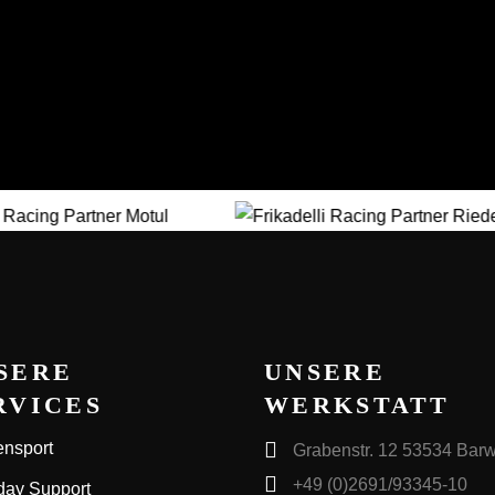
SERE
UNSERE
RVICES
WERKSTATT
nsport
Grabenstr. 12 53534 Barw
+49 (0)2691/93345-10
day Support