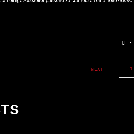
en einige Aussteller passend zur Jahreszeit eine nette Auswa
S
NEXT
STS