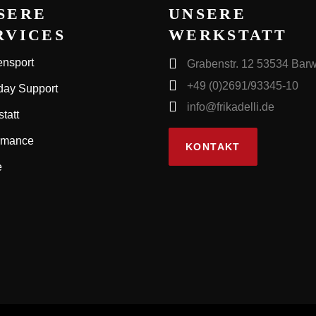
SERE
UNSERE
RVICES
WERKSTATT
nsport
Grabenstr. 12 53534 Barw
+49 (0)2691/93345-10
day Support
info@frikadelli.de
tatt
rmance
KONTAKT
e