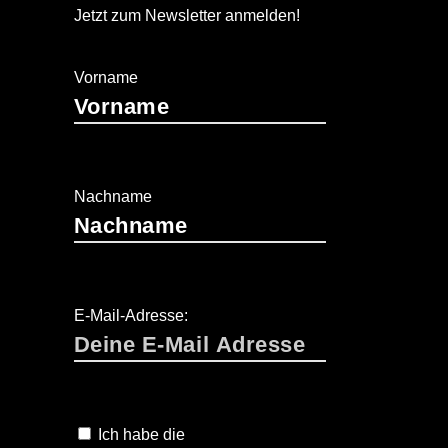
-
A
Jetzt zum Newsletter anmelden!
N
T
A
Vorname
V
I
I
O
G
A
N
Nachname
T
I
O
N
E-Mail-Adresse:
Ich habe die