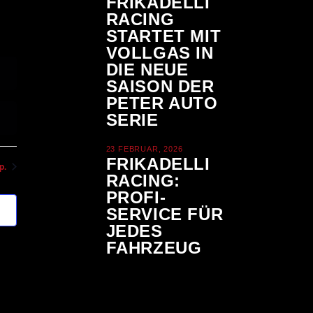
FRIKADELLI
H
RACING
L
staltungen
STARTET MIT
T
T
nstaltungen
VOLLGAS IN
U
DIE NEUE
E
N
SAISON DER
N
PETER AUTO
G
SERIE
A
-
N
23 FEBRUAR, 2026
FRIKADELLI
N
S
p.
RACING:
I
A
PROFI-
C
SERVICE FÜR
V
H
JEDES
FAHRZEUG
T
I
E
G
N