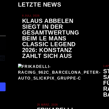
LETZTE NEWS
6 JULI, 2026
KLAUS ABBELEN
SIEGT IN DER
GESAMTWERTUNG
BEIM LE MANS
CLASSIC LEGEND
2026: KONSTANZ
ZAHLT SICH AUS
A
V
Monat
E
1 A
N
NTAG
S
R
S
S
A
nstaltungen
F
N
R
I
nstaltungen
S
B
staltungen
C
T
25 MÄRZ, 2026
staltungen
A