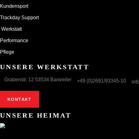
Kundensport
Trackday Support
Werkstatt
Performance
Pflege
UNSERE WERKSTATT
Grabenstr. 12 53534 Barweiler
+49 (0)2691/93345-10
inf
KONTAKT
UNSERE HEIMAT