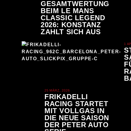
GESAMTWERTUNG
BEIM LE MANS
CLASSIC LEGEND
2026: KONSTANZ
ZAHLT SICH AUS
1 A
S
S
F
R
B
25 MÄRZ, 2026
FRIKADELLI
RACING STARTET
MIT VOLLGAS IN
DIE NEUE SAISON
DER PETER AUTO