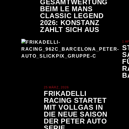
GESAMTWERTUNG
BEIM LE MANS
CLASSIC LEGEND
2026: KONSTANZ
ZAHLT SICH AUS
1 A
S
S
F
R
B
25 MÄRZ, 2026
FRIKADELLI
RACING STARTET
MIT VOLLGAS IN
DIE NEUE SAISON
DER PETER AUTO
SERIE