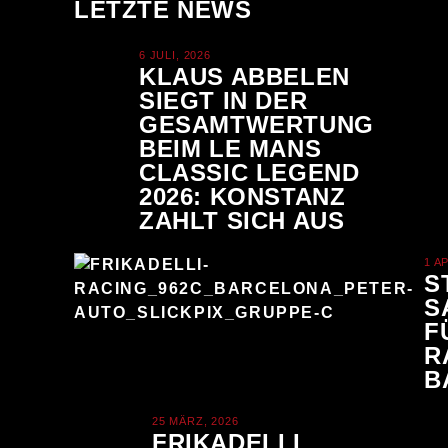
LETZTE NEWS
6 JULI, 2026
KLAUS ABBELEN
SIEGT IN DER
GESAMTWERTUNG
BEIM LE MANS
CLASSIC LEGEND
2026: KONSTANZ
ZAHLT SICH AUS
1 A
S
S
F
R
B
25 MÄRZ, 2026
FRIKADELLI