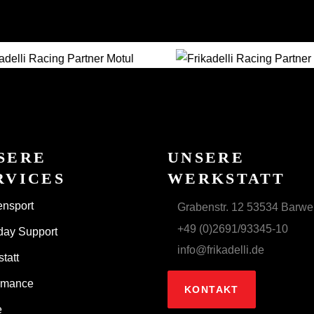
SERE
UNSERE
RVICES
WERKSTATT
nsport
Grabenstr. 12 53534 Barwei
+49 (0)2691/93345-10
day Support
info@frikadelli.de
tatt
rmance
KONTAKT
e