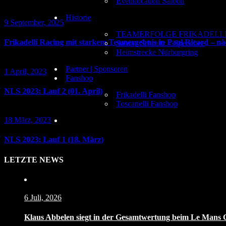
Eventlocation Saloon
Historie
9 September, 2025
TEAMERFOLGE FRIKADELLI
Frikadelli Racing mit starkem Teamergebnis in Paul Ricard – n
Sabine Schmitz – Speedbee
Heimstrecke Nürburgring
Partner | Sponsoren
1 April, 2023
Fanshop
NLS 2023: Lauf 2 (01. April)
Frikadelli Fanshop
Toscanelli Fanshop
18 März, 2023
NLS 2023: Lauf 1 (18. März)
LETZTE NEWS
6 Juli, 2026
Klaus Abbelen siegt in der Gesamtwertung beim Le Mans Cl