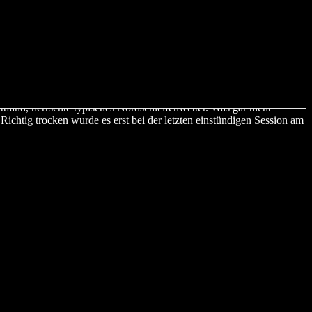
tfand, herrschte typisches Nordschleifenwetter. Was gar nicht
ichtig trocken wurde es erst bei der letzten einstündigen Session am