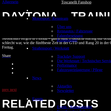
Allgemein
Toscanelli Fanshop
DAYTONA – TRAIN
Motorsport | Rennteam
Über uns
Rennautos | Fahrzeuge
Fahrerbesetzung
Strömender Regen in Florida – damit hatte Frikadelli Racing nur bedi
Kundensport
schlecht war, wie die fünftbeste Zeit in der GTD und Rang 20 in der
Freitag.
Straßensport | Werkstatt
Share
Trackday Support
Die Werktstatt | Technischer Servi
Performance
Fahrzeugeinlagerung | Pflege
News
Aktuelles
prev
next
Newsletter
Events
RELATED POSTS
Event- | Rennkalender