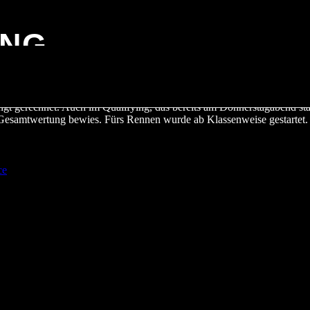
ING
ngt gerechnet. Auch im Qualifying, das bereits am Donnerstagabend stat
 Gesamtwertung bewies. Fürs Rennen wurde ab Klassenweise gestartet. R
ce