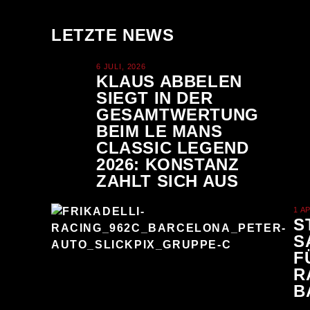
LETZTE NEWS
6 JULI, 2026
KLAUS ABBELEN
SIEGT IN DER
GESAMTWERTUNG
BEIM LE MANS
CLASSIC LEGEND
2026: KONSTANZ
ZAHLT SICH AUS
1 A
S
S
F
R
B